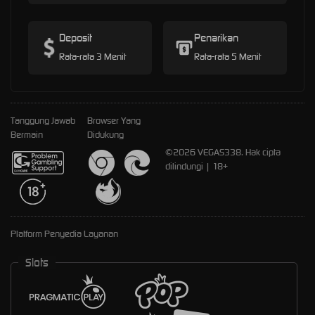
Deposit
Penarikan
Rata-rata 3 Menit
Rata-rata 5 Menit
Tanggung Jawab
Browser Yang
Bermain
Didukung
©2026 VEGAS338. Hak cipta
dilindungi | 18+
Platform Penyedia Layanan
Slots