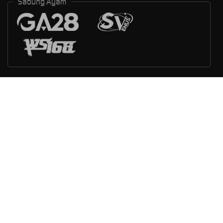
Sabung Ayam