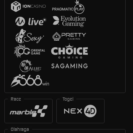
Race
Togel
Olahraga