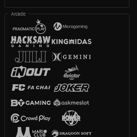
Arcade