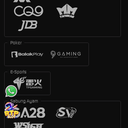
Poker
E-Sports
Sabung Ayam