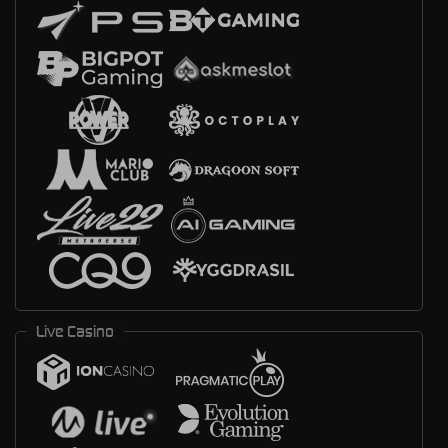
Live Casino