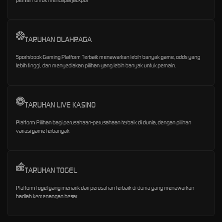
pemain untuk mencapai jackpot
TARUHAN OLAHRAGA
Sportsbook Gaming Platform Terbaik menawarkan lebih banyak game, odds yang
lebih tinggi, dan menyediakan pilihan yang lebih banyak untuk pemain.
TARUHAN LIVE KASINO
Platform Pilihan bagi perusahaan-perusahaan terbaik di dunia, dengan pilihan
variasi game terbanyak
TARUHAN TOGEL
Platform togel yang menarik dari perusahan terbaik di dunia yang menawarkan
hadiah kemenangan besar