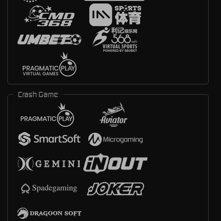
Crash Game